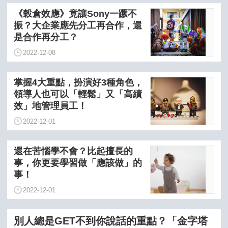
《穀倉效應》竟讓Sony一蹶不
振？大企業應先分工再合作，還
是合作再分工？
2022-12-08
掌握4大重點，扮演好3種角色，
領導人也可以「輕鬆」又「高績
效」地管理員工！
2022-12-01
還在苦惱學不會？比起擅長的
事，你更要學習做「應該做」的
事！
2022-12-01
別人總是GET不到你說話的重點？「金字塔