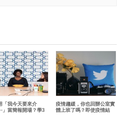
用「我今天要來介
疫情趨緩，你也回辦公室實
⋯」當簡報開場？學3
體上班了嗎？即使疫情結
破冰技巧，...
束，Twitt...