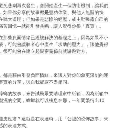
免悲劇再次發生，會開始產生一個防衛機制，讓我們
，如果你分享的故事
都是
豐功偉業、與他人無關的快
在聽大道理；但如果是悲慘的經歷，或主動曝露自己的
痛苦回憶—就能引發共鳴，讓人覺得你很「真實」。
那些負面情緒已經被解決的基礎之上，因為如果不小
擾，可能會讓聽者心中產生「求助的壓力」，讓他覺得
，很可能會在建立起親密關係前就嚇跑對方。
都是藉由引發負面情緒，來讓人對你印象更深刻的運
事實的分享，與自我揭露不盡相同。
螂的故事，來告誡民眾要清理家中紙箱，因為紙箱中
潮濕的空間，蟑螂就可以棲息在那，一年間繁衍出10
皮疙瘩？這就是在表達時，用「公認的恐怖故事」來
感的表達方式。