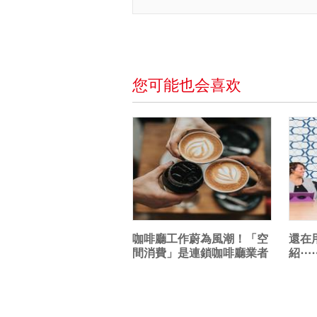
您可能也会喜欢
咖啡廳工作蔚為風潮！「空
還在
間消費」是連鎖咖啡廳業者
紹⋯
留住顧客的關...
種專業