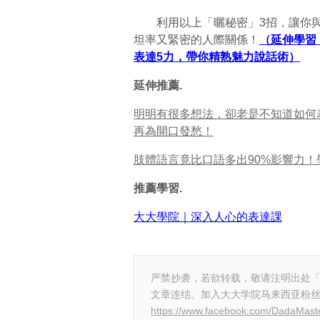
利用以上「曬秘密」3招，讓你與
坦率又緊密的人際關係！
（延伸學習
表達5力，帶你精熟魅力說話術）
延伸推薦.
明明有很多想法，卻老是不知道如何
再為開口發愁！
肢體語言竟比口語多出90%影響力！
推薦學習.
大大學院｜深入人心的表達課
严禁抄袭，若欲转载，敬请注明出处
文章连结。加入大大学院马来西亚粉
https://www.facebook.com/DadaMas