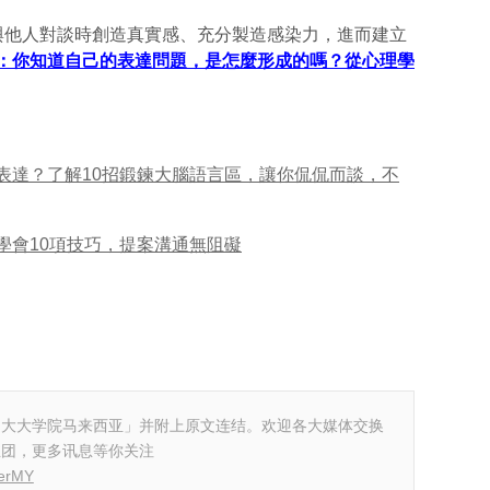
他人對談時創造真實感、充分製造感染力，進而建立
：你知道自己的表達問題，是怎麼形成的嗎？從心理學
表達？了解10招鍛鍊大腦語言區，讓你侃侃而談，不
學會10項技巧，提案溝通無阻礙
「大大学院马来西亚」并附上原文连结。欢迎各大媒体交换
丝团，更多讯息等你关注
terMY