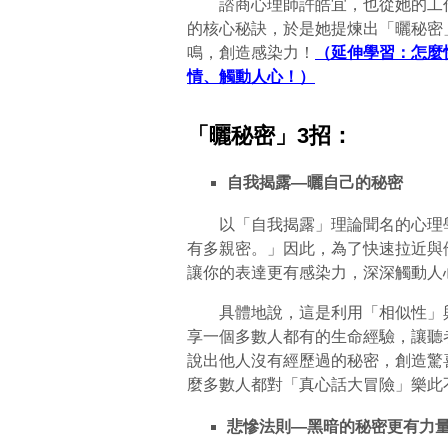
諮商心理師許皓宜，也從她的工作
的核心秘訣，於是她提煉出「曬秘密
鳴，創造感染力！
（延伸學習：怎麼
情、觸動人心！）
「曬秘密」3招：
自我揭露—曬自己的秘密
以「自我揭露」理論聞名的心理學
有多親密。」因此，為了快速拉近與
讓你的表達更有感染力，深深觸動人
具體地說，這是利用「相似性」與
享一個多數人都有的生命經驗，讓聽
說出他人沒有經歷過的秘密，創造驚
麼多數人都對「真心話大冒險」樂此
悲慘法則—黑暗的秘密更有力