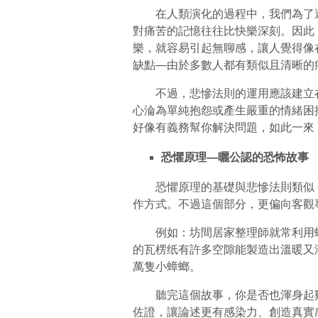
在人類演化的過程中，我們為了避
對痛苦的記憶往往比快樂深刻。因此
樂，就容易引起無聊感，讓人覺得像
缺點—由於多數人都有類似且清晰的
不過，悲慘法則的運用應該建立在
心淪為單純抱怨或產生嚴重的情緒困
好像有義務幫你解決問題，如此一來
恐懼原理—曬公認的恐怖故事
恐懼原理的基礎與悲慘法則類似，
作方式。不過這個部分，更偏向客觀
例如：坊間居家整理師就常利用蟑
的瓦楞纸有許多空隙能製造出溫暖又
萬隻小蟑螂。
聽完這個故事，你是否也渾身起雞
佐證，讓論述更有感染力、創造真實