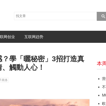
联网创业
互联网趋势
感？學「曬秘密」3招打造真
本
情、觸動人心！
营
子商务
不
M
欧