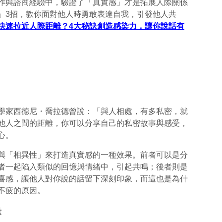
與諮商經驗中，驗證了「真實感」才是拓展人際關係
」3招，教你面對他人時勇敢表達自我，引發他人共
快速拉近人際距離？4大秘訣創造感染力，讓你說話有
家西德尼・喬拉德曾說：「與人相處，有多私密，就
他人之間的距離，你可以分享自己的私密故事與感受，
心。
「相異性」來打造真實感的一種效果。前者可以是分
者一起陷入類似的回憶與情緒中，引起共鳴；後者則是
喜感，讓他人對你說的話留下深刻印象，而這也是為什
不疲的原因。
量