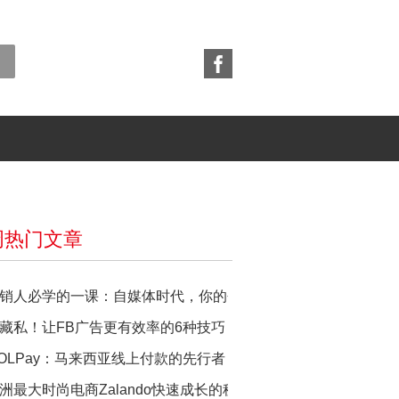
周热门文章
销人必学的一课：自媒体时代，你的个人品牌营销策略如何做？
藏私！让FB广告更有效率的6种技巧
OLPay：马来西亚线上付款的先行者
洲最大时尚电商Zalando快速成长的秘籍：在地化！抓住消费者