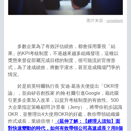
图片来源 :
unsplash
多數企業為了有效評估績效，都會採用重視「結
果」的KPI考核制度，不過越來越多組織發現，這種以
獎懲來督促部屬完成目標的制度，很可能流於官僚形
式，為了達成績效，將數字灌水，甚至造成職場鬥爭的
情況。
於是前英特爾執行長 安迪‧葛洛夫便提出「OKR理
論」，並由矽谷創投家 約翰‧杜爾引進Google，藉此吸
引更多企業加入改革，以提升考核制度的有效性。500
大企業指定策略顧問 許景泰（Jerry），將帶你初步認識
OKR，並整理出4大使用OKR的好處，教你帶領組織爆
炸式成長，業績倍增！
（延伸了解：【經理人須知】面
對快速變動的時代，如何有效帶領公司高速成長？用8個