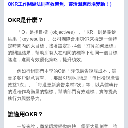
OKR工作關鍵法則有效聚焦、靈活因應市場變動！）
OKR是什麼？
「O」是指目標（objectives），「KR」則是關鍵
結果（key results）。公司團隊會用OKR來擬定一個特
定時間內的大目標，接著設定2～4個「打算如何達標」
的關鍵結果，幫助所有人在相同的標準下朝同一個目標
邁進，進而有效優化策略，提升績效。
例如行銷部門本季的O是「降低廣告說服成本，讓
更多客戶願意買單」，那麼KR則可能是「每日檢視廣告
效益1次」、「每週更新廣告素材2次」等，以具體執行
的過程作為衡量的指標，幫助部門有效達標，實際提高
執行力與競爭力。
誰適用OKR？
一般來說，商業環境變動較快、需要大量創意、強