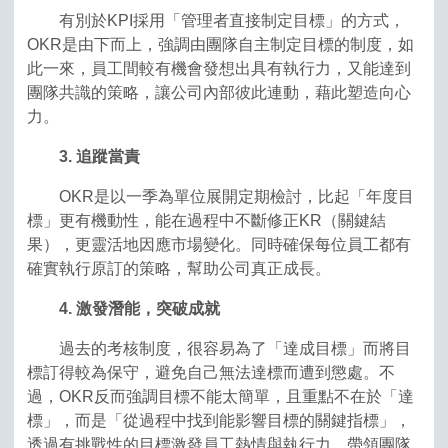
有別於KPI採用「管理者直接制定目標」的方式，
OKR是由下而上，強調由團隊自主制定目標的制度，如
此一來，員工間較有機會發想出具有執行力，又能達到
團隊共識的策略，讓公司內部彼此連動，藉此塑造向心
力。
3. 追蹤當責
OKR是以一季為單位展開定期檢討，比起「年度目
標」更有機動性，能在過程中不斷修正KR（關鍵結
果），更靈活地因應市場變化。同時確保每位員工都有
確實執行原訂的策略，幫助公司真正成長。
4. 激發潛能，突破成就
過去的考核制度，很容易為了「達成目標」而將目
標訂得較為保守，避免自己無法達標而遭到懲處。不
過，OKR反而強調目標不能太簡單，且重點不在於「達
標」，而是「從過程中找到能影響目標的關鍵指標」，
透過有挑戰性的目標激發員工熱情與執行力，帶領團隊