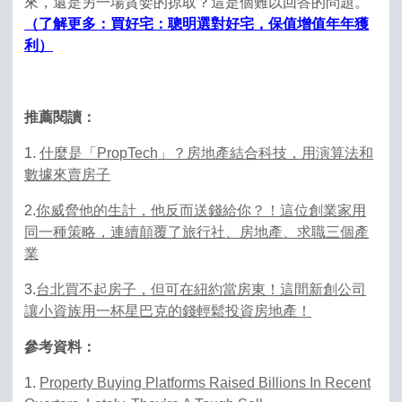
來，還是另一場貪婪的掠取？這是個難以回答的問題。
（了解更多：買好宅：聰明選對好宅，保值增值年年獲
利）
推薦閱讀：
1.
什麼是「PropTech」？房地產結合科技，用演算法和
數據來賣房子
2.
你威脅他的生計，他反而送錢給你？！這位創業家用
同一種策略，連續顛覆了旅行社、房地產、求職三個產
業
3.
台北買不起房子，但可在紐約當房東！這間新創公司
讓小資族用一杯星巴克的錢輕鬆投資房地產！
參考資料：
1.
Property Buying Platforms Raised Billions In Recent