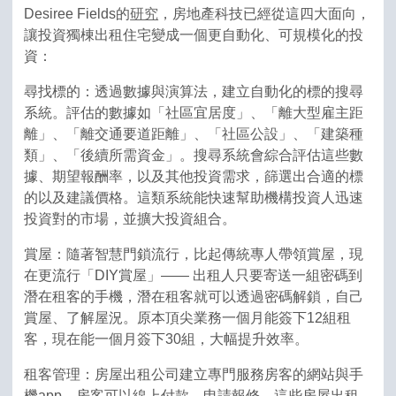
Desiree Fields的
研究
，房地產科技已經從這四大面向，
讓投資獨棟出租住宅變成一個更自動化、可規模化的投
資：
尋找標的：透過數據與演算法，建立自動化的標的搜尋
系統。評估的數據如「社區宜居度」、「離大型雇主距
離」、「離交通要道距離」、「社區公設」、「建築種
類」、「後續所需資金」。搜尋系統會綜合評估這些數
據、期望報酬率，以及其他投資需求，篩選出合適的標
的以及建議價格。這類系統能快速幫助機構投資人迅速
投資對的市場，並擴大投資組合。
賞屋：隨著智慧門鎖流行，比起傳統專人帶領賞屋，現
在更流行「DIY賞屋」—— 出租人只要寄送一組密碼到
潛在租客的手機，潛在租客就可以透過密碼解鎖，自己
賞屋、了解屋況。原本頂尖業務一個月能簽下12組租
客，現在能一個月簽下30組，大幅提升效率。
租客管理：房屋出租公司建立專門服務房客的網站與手
機app，房客可以線上付款、申請報修。這些房屋出租