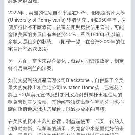
將越來越困難。
2022年，美國的住宅自有率還在65%。但根據賓州大學
(University of Pennylvania) 學者
研究
，到2050年時，房
價所得比將不斷攀高，貧富差距與房貸信用管制，可能
會讓美國的房屋自有率低於50%，重回1940年代以前，
多數人是租房的狀態。（附帶一提：在台灣2020年的住
宅自用率為78.6%）
另一方面，當房東越企業化，就越可能遊說政府，制定
符合房東利益的法案。
如前文提到的資產管理公司Blackstone，自併購了全美
最大的獨棟出租住宅公司Invitation Home後，已經花了
將近700萬美元宣傳反對加州政府針對獨棟出租住宅的
租金管制表決投票。其他經營獨棟出租住宅的公司也不
斷向政府遊說減少房屋稅，以減少成本的目標。
在美國的資本主義社會裡，利益驅使著一代又一代的人
們推動創新。但創新的結果，究竟會帶來整體更好的未