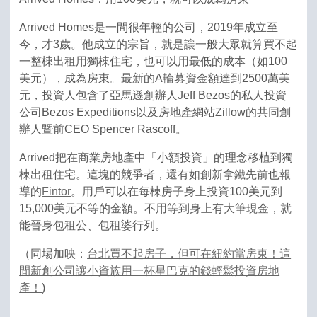
Arrived Homes是一間很年輕的公司，2019年成立至
今，才3歲。他成立的宗旨，就是讓一般大眾就算買不起
一整棟出租用獨棟住宅，也可以用最低的成本（如100
美元），成為房東。最新的A輪募資金額達到2500萬美
元，投資人包含了亞馬遜創辦人Jeff Bezos的私人投資
公司Bezos Expeditions以及房地產網站Zillow的共同創
辦人暨前CEO Spencer Rascoff。
Arrived把在商業房地產中「小額投資」的理念移植到獨
棟出租住宅。這塊的競爭者，還有如創新拿鐵先前也報
導的
Fintor
。用戶可以在每棟房子身上投資100美元到
15,000美元不等的金額。不用等到身上有大筆現金，就
能晉身包租公、包租婆行列。
（同場加映：
台北買不起房子，但可在紐約當房東！這
間新創公司讓小資族用一杯星巴克的錢輕鬆投資房地
產！
)