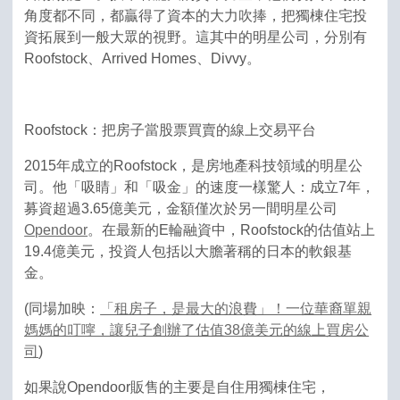
角度都不同，都贏得了資本的大力吹捧，把獨棟住宅投
資拓展到一般大眾的視野。這其中的明星公司，分別有
Roofstock、Arrived Homes、Divvy。
Roofstock：把房子當股票買賣的線上交易平台
2015年成立的Roofstock，是房地產科技領域的明星公
司。他「吸睛」和「吸金」的速度一樣驚人：成立7年，
募資超過3.65億美元，金額僅次於另一間明星公司
Opendoor
。在最新的E輪融資中，Roofstock的估值站上
19.4億美元，投資人包括以大膽著稱的日本的軟銀基
金。
(同場加映：
「租房子，是最大的浪費」！一位華裔單親
媽媽的叮嚀，讓兒子創辦了估值38億美元的線上買房公
司
)
如果說Opendoor販售的主要是自住用獨棟住宅，