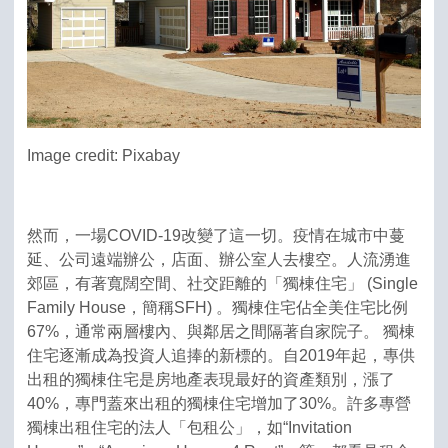
Image credit: Pixabay
然而，一場COVID-19改變了這一切。疫情在城市中蔓
延、公司遠端辦公，店面、辦公室人去樓空。人流湧進
郊區，有著寬闊空間、社交距離的「獨棟住宅」 (Single
Family House，簡稱SFH) 。獨棟住宅佔全美住宅比例
67%，通常兩層樓內、與鄰居之間隔著自家院子。 獨棟
住宅逐漸成為投資人追捧的新標的。自2019年起，專供
出租的獨棟住宅是房地產表現最好的資產類別，漲了
40%，專門蓋來出租的獨棟住宅增加了30%。許多專營
獨棟出租住宅的法人「包租公」，如“Invitation