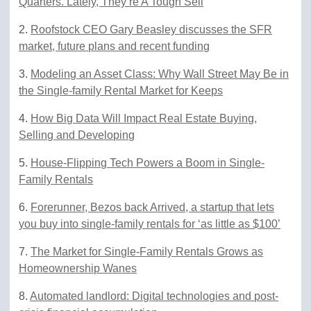
Quarters. Lately, They’re A Tough Sell
2.
Roofstock CEO Gary Beasley discusses the SFR
market, future plans and recent funding
3.
Modeling an Asset Class: Why Wall Street May Be in
the Single-family Rental Market for Keeps
4.
How Big Data Will Impact Real Estate Buying,
Selling and Developing
5.
House-Flipping Tech Powers a Boom in Single-
Family Rentals
6.
Forerunner, Bezos back Arrived, a startup that lets
you buy into single-family rentals for ‘as little as $100’
7.
The Market for Single-Family Rentals Grows as
Homeownership Wanes
8.
Automated landlord: Digital technologies and post-