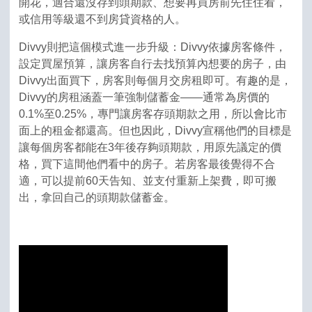
開花，適合還沒存到頭期款、想要再買房前先住住看，
或信用等級還不到房貸資格的人。
Divvy則把這個模式進一步升級：Divvy依據房客條件，
設定買屋預算，讓房客自行去找預算內想要的房子，由
Divvy出面買下，房客則每個月交房租即可。有趣的是，
Divvy的房租涵蓋一筆強制儲蓄金——通常為房價的
0.1%至0.25%，專門讓房客存頭期款之用，所以會比市
面上的租金都還高。但也因此，Divvy宣稱他們的目標是
讓每個房客都能在3年後存夠頭期款，用原先議定的價
格，買下這間他們看中的房子。若房客最後覺得不合
適，可以提前60天告知、並支付重新上架費，即可搬
出，拿回自己的頭期款儲蓄金。