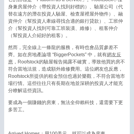
身兼房屋仲介（帶投資人找到好標的）、驗屋公司（代
替在遠方的潛在投資人驗屋、檢查屋裡屋外物件）、融
資仲介（幫投資人牽線尋找合適的銀行貸款）、工班仲
介（幫投資人找到可靠工班裝潢、維修）、租客仲介
（幫投資人介紹好的租客）。
然而，完全線上一條龍的服務，有時也會品質參差不
齊。如在房地產論壇 “BiggerPockets” 中，就有
網友反
應
，Roofstock的驗屋報告揭露不確實，導致他買的房不
符合當地法規，造成額外維修費用。這位網友也反應，
Roofstock所提供的租金預估也過於樂觀，不符合當地市
場行情。這些往往只有長期在地並深耕的投資人才能充
分瞭解這些資訊。
要成為一個賺錢的房東，無法全仰賴科技，還需要下更
多苦工。
Arrived Homes：用100美元，就可以成為房東